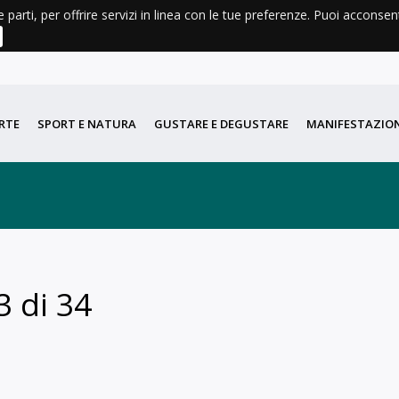
e parti, per offrire servizi in linea con le tue preferenze. Puoi acconse
AGENDA
METEO
LIBRI E CARTINE
DIDATTICA
PORT
RTE
SPORT E NATURA
GUSTARE E DEGUSTARE
MANIFESTAZION
3 di 34