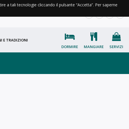
ntire a tali tecnologie cliccando il pulsante “Accetta”. Per saperne
A DI VALLE
INFO E CONTATTI
IT
EN
FR
OC
I E TRADIZIONI
DORMIRE
MANGIARE
SERVIZI