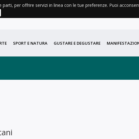
e parti, per offrire servizi in linea con le tue preferenze. Puoi acconse
AGENDA
METEO
LIBRI E CARTINE
DIDATTICA
PORT
RTE
SPORT E NATURA
GUSTARE E DEGUSTARE
MANIFESTAZION
tani