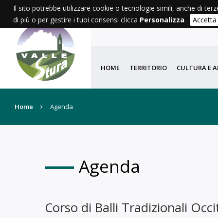
Il sito potrebbe utilizzare cookie o tecnologie simili, anche di terz
di più o per gestire i tuoi consensi clicca
Personalizza
.
Accetta
HOME
TERRITORIO
CULTURA E A
Home
Agenda
Agenda
Corso di Balli Tradizionali Occi