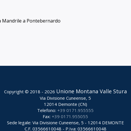
ela Mandrile a Pontebernardo
Unione Montana Valle Stura
Copyright © 2018 - 2026
Via Divisione Cuneense, 5
12014 Demonte (CN)
Telefono:
+39 0171.955555
Fax:
+39 0171.955055
Sede legale: Via Divisione Cuneense, 5 - 12014 DEMONTE
C.F. 03566610048 - P.Iva: 03566610048