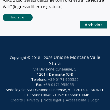
-ORE 21:00 Serata danzante con l'orchestra "Le Nostre
Valli" (ingresso libero e gratuito)
Indietro
Archivio ›
Unione Montana Valle
Copyright © 2018 - 2026
Stura
Via Divisione Cuneense, 5
12014 Demonte (CN)
Telefono:
+39 0171.955555
Fax:
+39 0171.955055
Sede legale: Via Divisione Cuneense, 5 - 12014 DEMONTE
C.F. 03566610048 - P.Iva: 03566610048
Credits
|
Privacy
|
Note legali
|
Accessibilità
|
Login