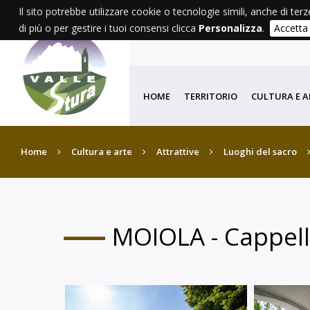
Il sito potrebbe utilizzare cookie o tecnologie simili, anche di terz
di più o per gestire i tuoi consensi clicca
Personalizza
.
Accetta
HOME
TERRITORIO
CULTURA E A
Home
Cultura e arte
Attrattive
Luoghi del sacro
MOIOLA - Cappel