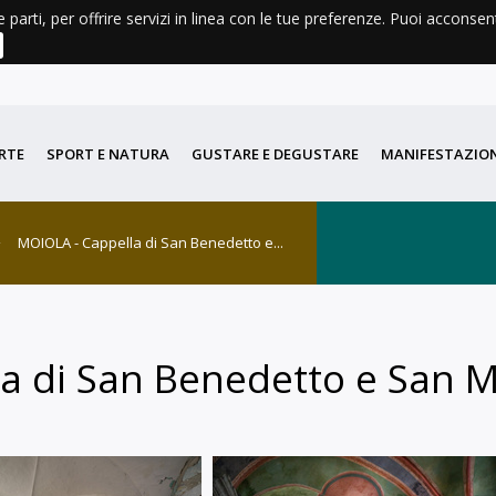
e parti, per offrire servizi in linea con le tue preferenze. Puoi acconse
AGENDA
METEO
LIBRI E CARTINE
DIDATTICA
PORT
RTE
SPORT E NATURA
GUSTARE E DEGUSTARE
MANIFESTAZION
MOIOLA - Cappella di San Benedetto e...
la di San Benedetto e San