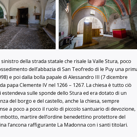
 sinistro della strada statale che risale la Valle Stura, poco
 possedimento dell’abbazia di San Teofredo di le Puy una prim
098) e poi dalla bolla papale di Alessandro III (7 dicembre
da papa Clemente IV nel 1266 – 1267. La chiesa è tutto ciò
si estendeva sulle sponde dello Stura ed era dotato di un
denza del borgo e del castello, anche la chiesa, sempre
e a poco a poco il ruolo di piccolo santuario di devozione,
embotto, martire dell’ordine benedettino protettore del
ina l’ancona raffigurante La Madonna con i santi titolari.