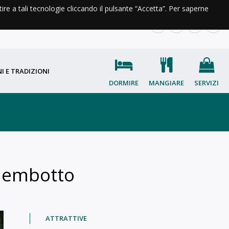
ntire a tali tecnologie cliccando il pulsante “Accetta”. Per saperne
A DI VALLE
INFO E CONTATTI
IT
EN
FR
OC
I E TRADIZIONI
DORMIRE
MANGIARE
SERVIZI
 Membotto
ATTRATTIVE