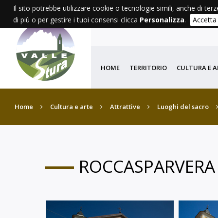
Il sito potrebbe utilizzare cookie o tecnologie simili, anche di terz
di più o per gestire i tuoi consensi clicca
Personalizza
.
Accetta
HOME
TERRITORIO
CULTURA E A
Home
Cultura e arte
Attrattive
Luoghi del sacro
ROCCASPARVERA - 