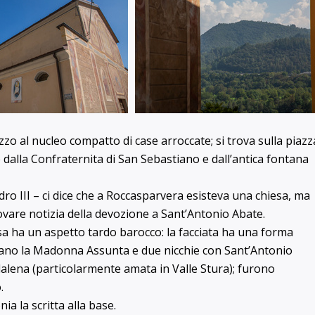
zo al nucleo compatto di case arroccate; si trova sulla piazz
e dalla Confraternita di San Sebastiano e dall’antica fontana
ro III – ci dice che a Roccasparvera esisteva una chiesa, ma
ovare notizia della devozione a Sant’Antonio Abate.
sa ha un aspetto tardo barocco: la facciata ha una forma
urano la Madonna Assunta e due nicchie con Sant’Antonio
dalena (particolarmente amata in Valle Stura); furono
o.
ia la scritta alla base.