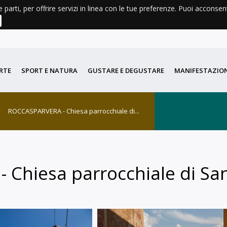
e parti, per offrire servizi in linea con le tue preferenze. Puoi acconse
AGENDA
METEO
LIBRI E CARTINE
DIDATTICA
PORT
RTE
SPORT E NATURA
GUSTARE E DEGUSTARE
MANIFESTAZION
ROCCASPARVERA - Chiesa parrocchiale di...
Chiesa parrocchiale di Sa