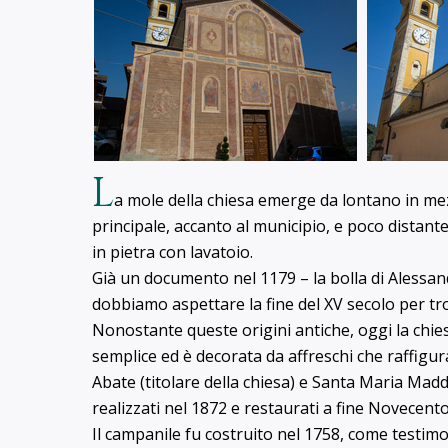
L
a mole della chiesa emerge da lontano in mez
principale, accanto al municipio, e poco distant
in pietra con lavatoio.
Già un documento nel 1179 – la bolla di Alessand
dobbiamo aspettare la fine del XV secolo per tr
Nonostante queste origini antiche, oggi la chie
semplice ed è decorata da affreschi che raffig
Abate (titolare della chiesa) e Santa Maria Mad
realizzati nel 1872 e restaurati a fine Novecent
Il campanile fu costruito nel 1758, come testimon