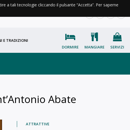
ntire a tali tecnologie cliccando il pulsante “Accetta”. Per saperne
A DI VALLE
INFO E CONTATTI
IT
EN
FR
OC
I E TRADIZIONI
DORMIRE
MANGIARE
SERVIZI
nt’Antonio Abate
ATTRATTIVE