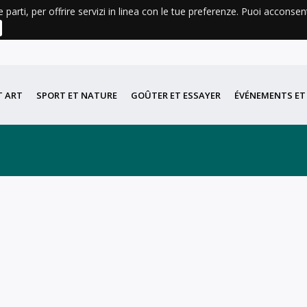
e parti, per offrire servizi in linea con le tue preferenze. Puoi acconse
A
CLIMAT
LIVRES À VENDRE ET À CONSULTER
DIDATTICA
PORTA DI VALLE
T ART
SPORT ET NATURE
GOÛTER ET ESSAYER
ÉVÉNEMENTS ET