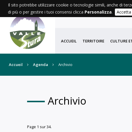
Il sito potrebbe utilizzare cookie o tecnologie simili, anche di terz
di più o per gestire i tuoi consensi clicca
Personalizza
.
Accetta
AGEND
ACCUEIL
TERRITOIRE
CULTURE E
Accueil
Agenda
Archivio
Archivio
Page 1 sur 34.