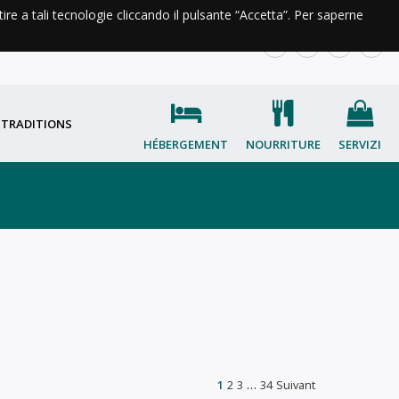
ntire a tali tecnologie cliccando il pulsante “Accetta”. Per saperne
INFORMATIONS ET CONTACTS
IT
EN
FR
OC
 TRADITIONS
HÉBERGEMENT
NOURRITURE
SERVIZI
1
2
3
…
34
Suivant