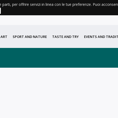
e parti, per offrire servizi in linea con le tue preferenze. Puoi acconse
ATHER
BOOKS FOR SALE AND CONSULTATION
DIDATTICA
PORTA DI VALLE
 ART
SPORT AND NATURE
TASTE AND TRY
EVENTS AND TRADI