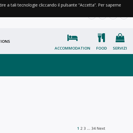
ntire a tali tecnologie cliccando il pulsante “Accetta”. Per saperne
INFORMATION AND CONTACT
IT
EN
FR
OC
TIONS
ACCOMMODATION
FOOD
SERVIZI
1
2
3
…
34
Next