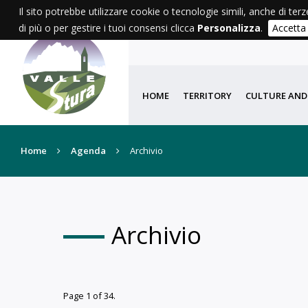
Il sito potrebbe utilizzare cookie o tecnologie simili, anche di terz
di più o per gestire i tuoi consensi clicca
Personalizza
.
Accetta
AGENDA
WE
HOME
TERRITORY
CULTURE AND
Home
Agenda
Archivio
Archivio
Page 1 of 34.