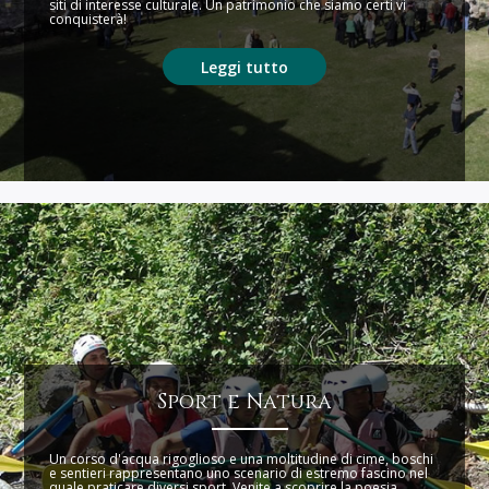
siti di interesse culturale. Un patrimonio che siamo certi vi
conquisterà!
Leggi tutto
Sport e Natura
Un corso d'acqua rigoglioso e una moltitudine di cime, boschi
e sentieri rappresentano uno scenario di estremo fascino nel
quale praticare diversi sport. Venite a scoprire la poesia