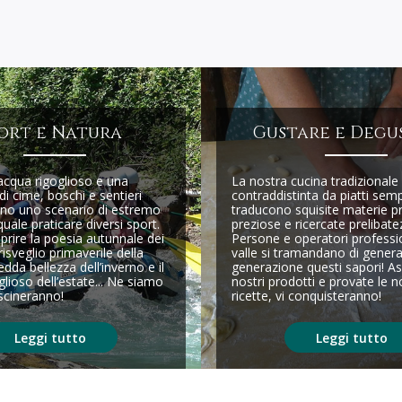
ort e Natura
Gustare e Degu
acqua rigoglioso e una
La nostra cucina tradizionale
di cime, boschi e sentieri
contraddistinta da piatti semp
no uno scenario di estremo
traducono squisite materie p
quale praticare diversi sport.
preziose e ricercate prelibate
prire la poesia autunnale dei
Persone e operatori professio
risveglio primaverile della
valle si tramandano di genera
edda bellezza dell’inverno e il
generazione questi sapori! As
glioso dell’estate... Ne siamo
nostri prodotti e provate le n
ascineranno!
ricette, vi conquisteranno!
Leggi tutto
Leggi tutto