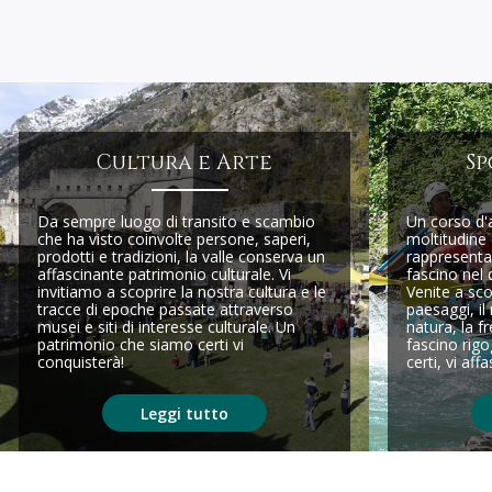
Cultura e Arte
Sp
Da sempre luogo di transito e scambio
Un corso d'
che ha visto coinvolte persone, saperi,
moltitudine 
prodotti e tradizioni, la valle conserva un
rappresenta
affascinante patrimonio culturale. Vi
fascino nel 
invitiamo a scoprire la nostra cultura e le
Venite a sco
tracce di epoche passate attraverso
paesaggi, il 
musei e siti di interesse culturale. Un
natura, la fr
patrimonio che siamo certi vi
fascino rigo
conquisterà!
certi, vi aff
Leggi tutto