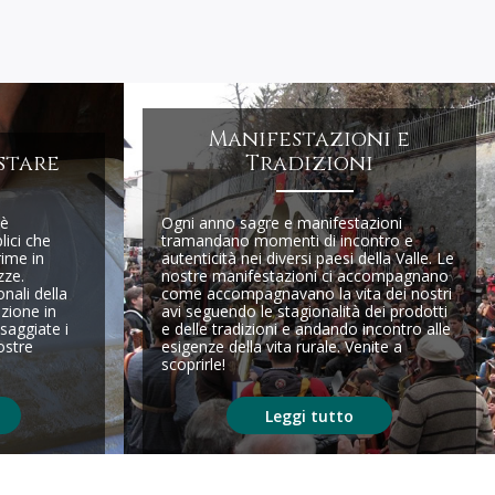
Manifestazioni e
stare
Tradizioni
 è
Ogni anno sagre e manifestazioni
lici che
tramandano momenti di incontro e
rime in
autenticità nei diversi paesi della Valle. Le
zze.
nostre manifestazioni ci accompagnano
nali della
come accompagnavano la vita dei nostri
zione in
avi seguendo le stagionalità dei prodotti
saggiate i
e delle tradizioni e andando incontro alle
ostre
esigenze della vita rurale. Venite a
scoprirle!
Leggi tutto