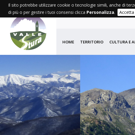
Il sito potrebbe utilizzare cookie o tecnologie simili, anche di terz
di più o per gestire i tuoi consensi clicca
Personalizza
.
Accetta
HOME
TERRITORIO
CULTURA E A