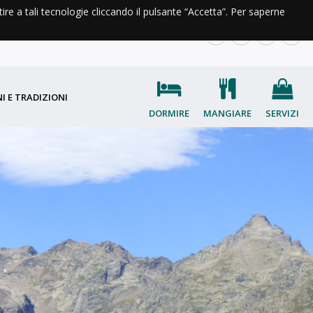
ntire a tali tecnologie cliccando il pulsante “Accetta”. Per saperne
A DI VALLE
INFO E CONTATTI
IT
EN
FR
OC
I E TRADIZIONI
DORMIRE
MANGIARE
SERVIZI