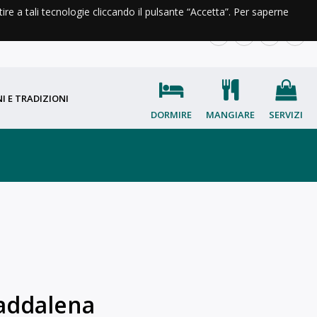
ntire a tali tecnologie cliccando il pulsante “Accetta”. Per saperne
A DI VALLE
INFO E CONTATTI
IT
EN
FR
OC
I E TRADIZIONI
DORMIRE
MANGIARE
SERVIZI
Maddalena