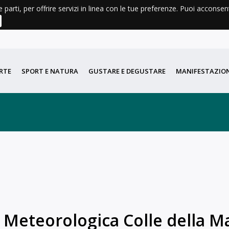
e parti, per offrire servizi in linea con le tue preferenze. Puoi acconse
AGENDA
METEO
LIBRI E CARTINE
DIDATTICA
PORT
RTE
SPORT E NATURA
GUSTARE E DEGUSTARE
MANIFESTAZION
 Meteorologica Colle della 