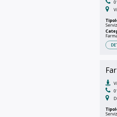
0
Vi
Tipol
Serviz
Cate
Farma
DE
Far
Vi
0
D
Tipol
Serviz