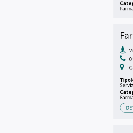
Cate
Farma
Far
Vi
0
Ga
Tipol
Serviz
Cate
Farma
DE