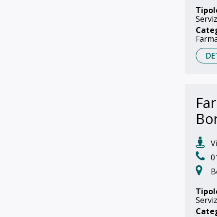
Tipol
Serviz
Cate
Farma
DE
Far
Bo
Vi
0
B
Tipol
Serviz
Cate