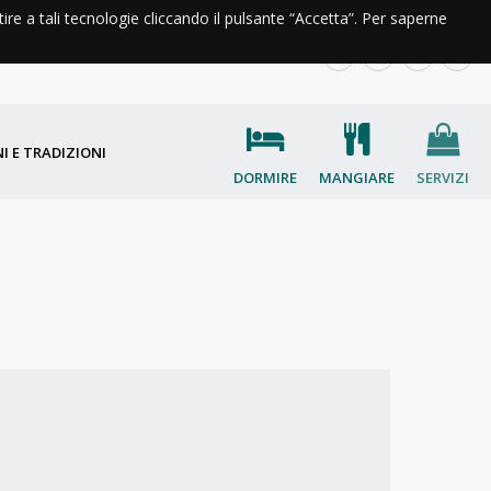
ntire a tali tecnologie cliccando il pulsante “Accetta”. Per saperne
A DI VALLE
INFO E CONTATTI
IT
EN
FR
OC
I E TRADIZIONI
DORMIRE
MANGIARE
SERVIZI