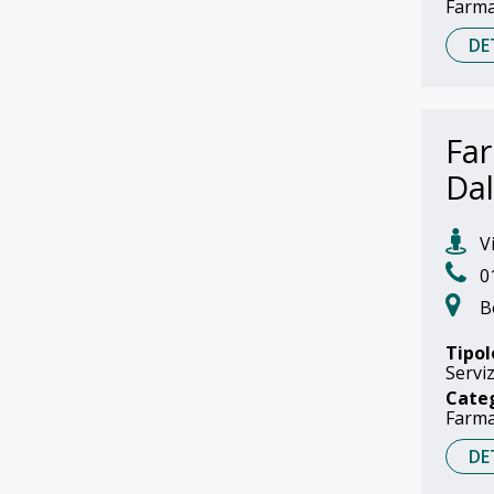
Farma
DE
Far
Da
Vi
0
B
Tipol
Serviz
Cate
Farma
DE