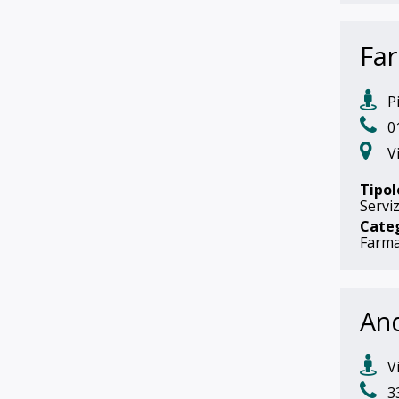
Far
Pi
0
V
Tipol
Serviz
Cate
Farma
And
Vi
3