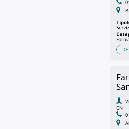
0
B
Tipol
Serviz
Cate
Farma
DE
Far
Sa
Vi
CN
0
A