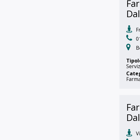
Far
Da
Fr
0
B
Tipol
Serviz
Cate
Farma
Far
Da
Vi