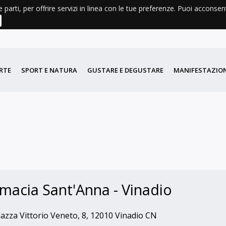
e parti, per offrire servizi in linea con le tue preferenze. Puoi acconse
AGENDA
METEO
LIBRI E CARTINE
DIDATTICA
PORT
RTE
SPORT E NATURA
GUSTARE E DEGUSTARE
MANIFESTAZION
macia Sant'Anna - Vinadio
azza Vittorio Veneto, 8, 12010 Vinadio CN