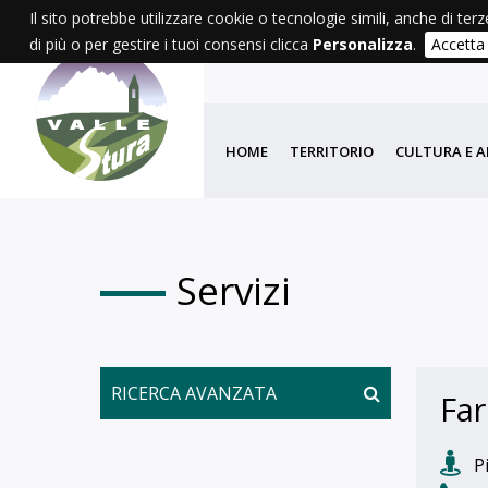
Il sito potrebbe utilizzare cookie o tecnologie simili, anche di terz
di più o per gestire i tuoi consensi clicca
Personalizza
.
Accetta
HOME
TERRITORIO
CULTURA E A
Servizi
RICERCA AVANZATA
Far
Pi