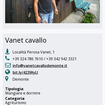
Vanet cavallo
Località Perosa Vanet, 1
+39 324 786 7610 / +39 342 942 3321
info@vanetcavallodemonte.it
bit.ly/423WyLl
Demonte
Tipologia
:
Mangiare e dormire
Categoria
:
Agriturismo