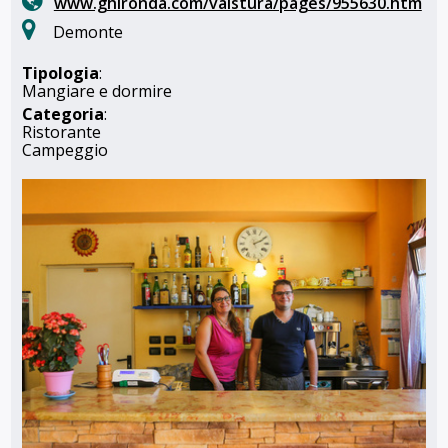
www.ghironda.com/valstura/pages/955630.htm
Demonte
Tipologia
:
Mangiare e dormire
Categoria
:
Ristorante
Campeggio