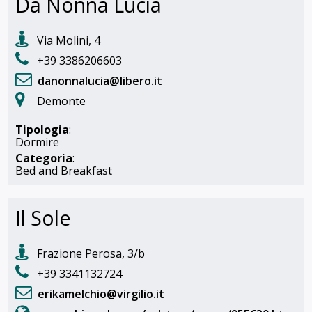
Da Nonna Lucia
Via Molini, 4
+39 3386206603
danonnalucia@libero.it
Demonte
Tipologia
:
Dormire
Categoria
:
Bed and Breakfast
Il Sole
Frazione Perosa, 3/b
+39 3341132724
erikamelchio@virgilio.it