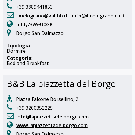
+39 3889441853
ilmelograno@val-bb.it - info@ilmelograno.cn.it
bit.ly/3WeU0GK
Borgo San Dalmazzo
Tipologia
:
Dormire
Categoria
:
Bed and Breakfast
B&B La piazzetta del Borgo
Piazza Falcone Borsellino, 2
+39 3200352225
info@lapiazzettadelborgo.com
www.lapiazzettadelborgo.com
Borgo San Dalmazzo