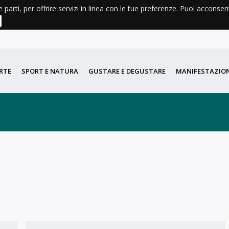
e parti, per offrire servizi in linea con le tue preferenze. Puoi acconse
AGENDA
METEO
LIBRI E CARTINE
DIDATTICA
PORT
RTE
SPORT E NATURA
GUSTARE E DEGUSTARE
MANIFESTAZION