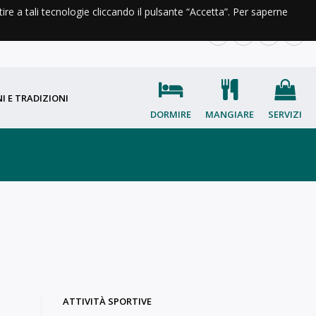
ntire a tali tecnologie cliccando il pulsante “Accetta”. Per saperne
A DI VALLE
INFO E CONTATTI
IT
EN
FR
OC
I E TRADIZIONI
DORMIRE
MANGIARE
SERVIZI
ATTIVITÀ SPORTIVE