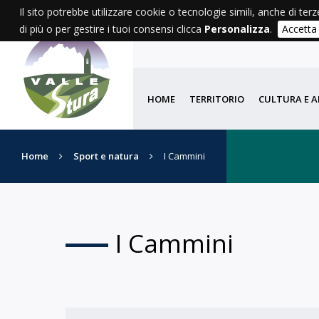
Il sito potrebbe utilizzare cookie o tecnologie simili, anche di terz
di più o per gestire i tuoi consensi clicca
Personalizza
.
Accetta
HOME
TERRITORIO
CULTURA E A
Home
Sport e natura
I Cammini
I Cammini