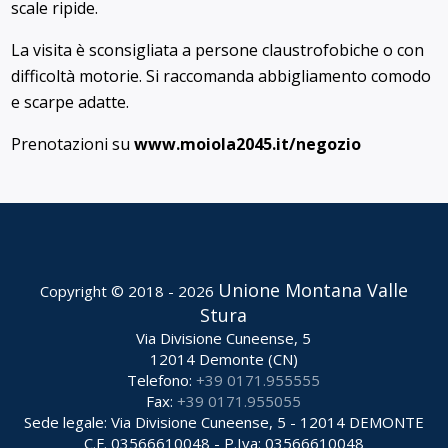
scale ripide.
La visita è sconsigliata a persone claustrofobiche o con
difficoltà motorie. Si raccomanda abbigliamento comodo
e scarpe adatte.
Prenotazioni su
www.moiola2045.it/negozio
Unione Montana Valle
Copyright © 2018 - 2026
Stura
Via Divisione Cuneense, 5
12014 Demonte (CN)
Telefono:
+39 0171.955555
Fax:
+39 0171.955055
Sede legale: Via Divisione Cuneense, 5 - 12014 DEMONTE
C.F. 03566610048 - P.Iva: 03566610048