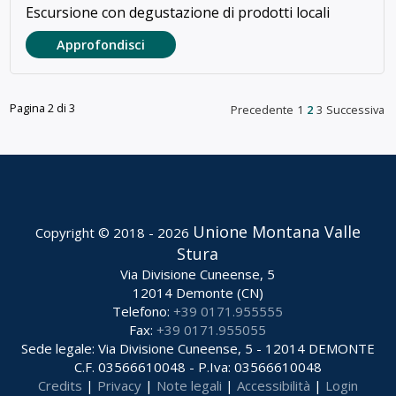
Escursione con degustazione di prodotti locali
Approfondisci
Pagina 2 di 3
Precedente
1
2
3
Successiva
Unione Montana Valle
Copyright © 2018 - 2026
Stura
Via Divisione Cuneense, 5
12014 Demonte (CN)
Telefono:
+39 0171.955555
Fax:
+39 0171.955055
Sede legale: Via Divisione Cuneense, 5 - 12014 DEMONTE
C.F. 03566610048 - P.Iva: 03566610048
Credits
|
Privacy
|
Note legali
|
Accessibilità
|
Login