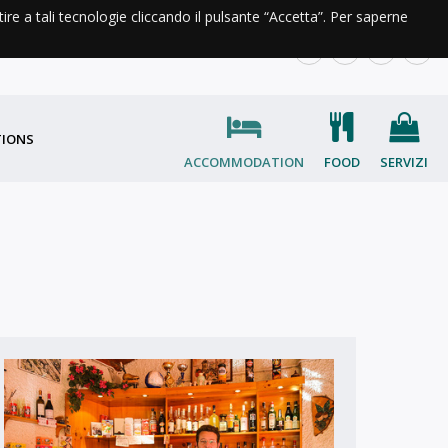
ntire a tali tecnologie cliccando il pulsante “Accetta”. Per saperne
INFORMATION AND CONTACT
IT
EN
FR
OC
TIONS
ACCOMMODATION
FOOD
SERVIZI