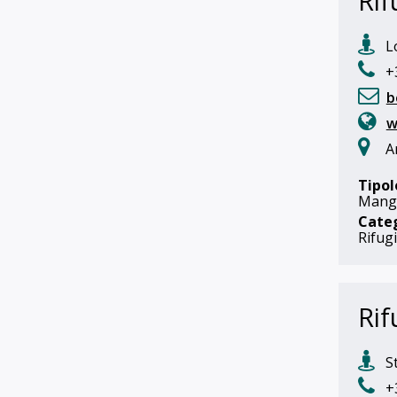
Rif
Lo
+3
b
w
A
Tipol
Mangi
Cate
Rifug
Rif
St
+