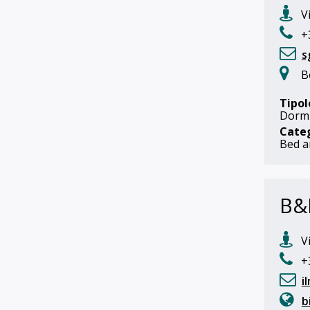
Vi
+3
s
B
Tipol
Dorm
Cate
Bed a
B&B
Vi
+
i
b