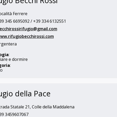
ugio Becchi Rossi
calità Ferrere
9 345 6695092 / +39 334 6132551
ecchirossirifugio@gmail.com
ww.rifugiobecchirossi.com
rgentera
ogia
:
are e dormire
goria
:
io
ugio della Pace
rada Statale 21, Colle della Maddalena
39 3459607067