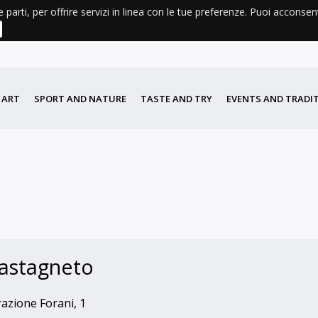
e parti, per offrire servizi in linea con le tue preferenze. Puoi acconse
ATHER
BOOKS FOR SALE AND CONSULTATION
DIDATTICA
PORTA DI VALLE
 ART
SPORT AND NATURE
TASTE AND TRY
EVENTS AND TRADI
Castagneto
azione Forani, 1