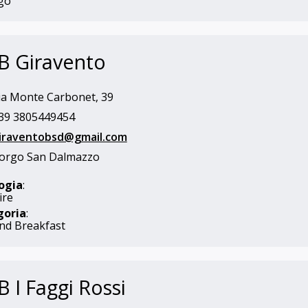
go
B Giravento
a Monte Carbonet, 39
39 3805449454
iraventobsd@gmail.com
orgo San Dalmazzo
ogia
:
ire
goria
:
nd Breakfast
 I Faggi Rossi