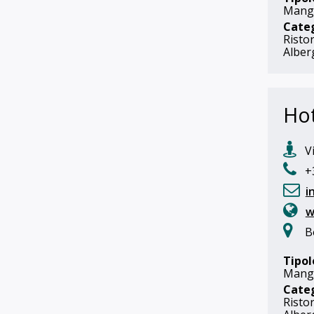
Mangi
Cate
Risto
Alber
Hot
Vi
+
i
w
B
Tipol
Mangi
Cate
Risto