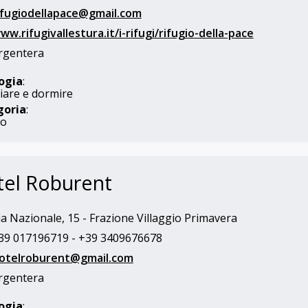
ifugiodellapace@gmail.com
ww.rifugivallestura.it/i-rifugi/rifugio-della-pace
rgentera
ogia
:
are e dormire
goria
:
io
tel Roburent
a Nazionale, 15 - Frazione Villaggio Primavera
9 017196719 - +39 3409676678
otelroburent@gmail.com
rgentera
ogia
: