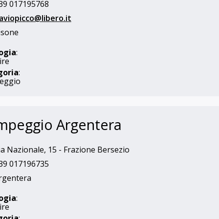
39 017195768
laviopicco@libero.it
isone
ogia
:
ire
goria
:
eggio
mpeggio Argentera
a Nazionale, 15 - Frazione Bersezio
39 017196735
rgentera
ogia
:
ire
goria
: