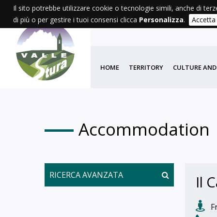
Il sito potrebbe utilizzare cookie o tecnologie simili, anche di terz
di più o per gestire i tuoi consensi clicca
Personalizza
.
Accetta
AGENDA
WE
HOME
TERRITORY
CULTURE AND
Accommodation
RICERCA AVANZATA
Il 
Fr