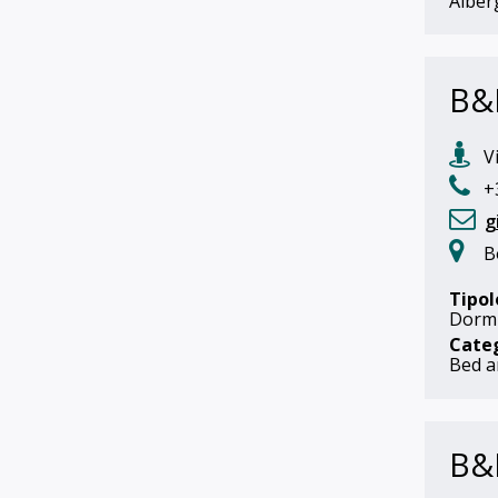
Alber
B&
Vi
+
g
B
Tipol
Dorm
Cate
Bed a
B&B