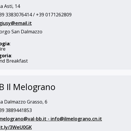
a Asti, 14
9 3383076414 / +39 0171262809
giusy@email.it
orgo San Dalmazzo
ogia
:
ire
goria
:
nd Breakfast
 Il Melograno
a Dalmazzo Grasso, 6
39 3889441853
lmelograno@val-bb.it - info@ilmelograno.cn.it
it.ly/3WeU0GK