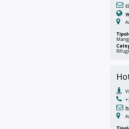
r
w
A
Tipol
Mangi
Cate
Rifug
Ho
Vi
+3
h
A
Tipol