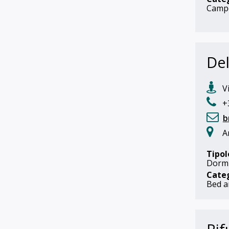
Camp
Del
Vi
+3
b
A
Tipol
Dorm
Cate
Bed a