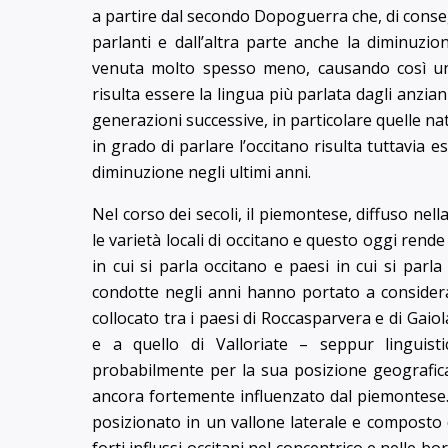
a partire dal secondo Dopoguerra che, di cons
parlanti e dall’altra parte anche la diminuzio
venuta molto spesso meno, causando così una d
risulta essere la lingua più parlata dagli anz
generazioni successive, in particolare quelle nate
in grado di parlare l’occitano risulta tuttavia
diminuzione negli ultimi anni.
Nel corso dei secoli, il piemontese, diffuso nell
le varietà locali di occitano e questo oggi rende 
in cui si parla occitano e paesi in cui si par
condotte negli anni hanno portato a considera
collocato tra i paesi di Roccasparvera e di Gaiol
e a quello di Valloriate – seppur linguist
probabilmente per la sua posizione geografic
ancora fortemente influenzato dal piemontese. 
posizionato in un vallone laterale e composto