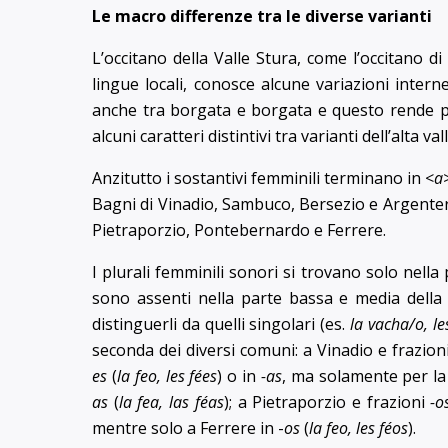
Le macro differenze tra le diverse varianti
L’occitano della Valle Stura, come l’occitano di
lingue locali, conosce alcune variazioni inte
anche tra borgata e borgata e questo rende pos
alcuni caratteri distintivi tra varianti dell’alta va
Anzitutto i sostantivi femminili terminano in <
a
Bagni di Vinadio, Sambuco, Bersezio e Argente
Pietraporzio, Pontebernardo e Ferrere.
I plurali femminili sonori si trovano solo nella
sono assenti nella parte bassa e media della v
distinguerli da quelli singolari (es.
la vacha/o, l
seconda dei diversi comuni: a Vinadio e frazioni
es
(
la feo, les fées
) o in
-as
, ma solamente per la 
as
(
la fea, las féas
); a Pietraporzio e frazioni
-o
mentre solo a Ferrere in -
os
(
la feo, les féos
).