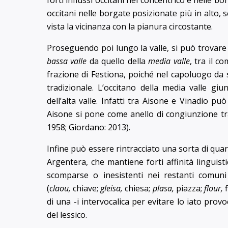
forti influssi occitani nel concentrico e nelle 
occitani nelle borgate posizionate più in alto, 
vista la vicinanza con la pianura circostante.
Proseguendo poi lungo la valle, si può trovare 
bassa valle
da quello della
media valle
, tra il 
frazione di Festiona, poiché nel capoluogo da
tradizionale. L’occitano della media valle giu
dell’alta valle. Infatti tra Aisone e Vinadio pu
Aisone si pone come anello di congiunzione tra
1958; Giordano: 2013).
Infine può essere rintracciato una sorta di quar
Argentera, che mantiene forti affinità linguistic
scomparse o inesistenti nei restanti comun
(
claou,
chiave;
gleisa,
chiesa;
plasa,
piazza;
flour,
di una -i intervocalica per evitare lo iato provoc
del lessico.