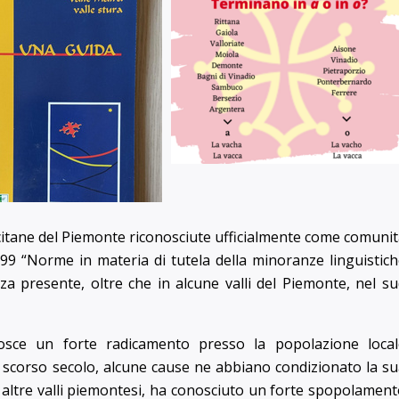
ccitane del Piemonte riconosciute ufficialmente come comuni
999 “Norme in materia di tutela della minoranze linguistic
za presente, oltre che in alcune valli del Piemonte, nel s
onosce un forte radicamento presso la popolazione local
 scorso secolo, alcune cause ne abbiano condizionato la s
lle altre valli piemontesi, ha conosciuto un forte spopolamen