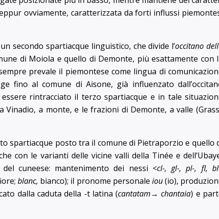
borgate posizionate più in basso, mentre mantiene dei caratte
seppur ovviamente, caratterizzata da forti influssi piemonte
un secondo spartiacque linguistico, che divide l’
occitano del
comune di Moiola e quello di Demonte, più esattamente con 
 sempre prevale il piemontese come lingua di comunicazio
nge fino al comune di Aisone, già influenzato dall’occita
ò essere rintracciato il terzo spartiacque e in tale situazio
 Vinadio, a monte, e le frazioni di Demonte, a valle (Grass
to spartiacque posto tra il comune di Pietraporzio e quello 
he con le varianti delle vicine valli della Tinée e dell’Ubay
i del cuneese: mantenimento dei nessi <
cl-, gl-, pl-, fl, bl
fiore;
blanc,
bianco); il pronome personale
iou
(io), produzio
ato dalla caduta della -t latina (
cantatam
→
chantaia
) e par