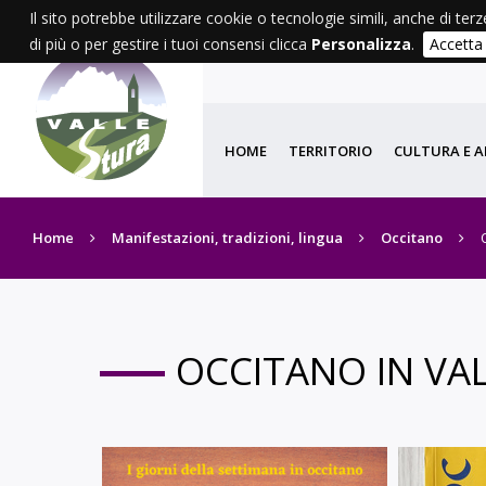
Il sito potrebbe utilizzare cookie o tecnologie simili, anche di terz
di più o per gestire i tuoi consensi clicca
Personalizza
.
Accetta
HOME
TERRITORIO
CULTURA E A
Home
Manifestazioni, tradizioni, lingua
Occitano
OCCITANO IN VA