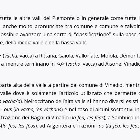
 tutte le altre valli del Piemonte o in generale come tutte 
rne anche molto pronunciate tra comune e comune e talvol
sibile avanzare una sorta di “classificazione” sulla base 
lle, della media valle e della bassa valle.
>
(
vacha
, vacca) a Rittana, Gaiola, Valloriate, Moiola, Demont
ra; mentre terminano in <
o>
(
vacho
, vacca) ad Aisone, Vinadi
 parte alta della valle a partire dal comune di Vinadio, ment
alle dove è solamente l’articolo utilizzato che permette 
es vacha/o
). Nell’occitano dell’alta valle si hanno diversi esisti
 -
ous
(
la vacho, ‘es vàchous
) e nel caso di alcuni sostantivi i
frazione dei Bagni di Vinadio (
la fea, les féas
); a Sambuco i
s
(
la feo, les féos
); ad Argentera e frazioni
-as
(
la fea, les féas