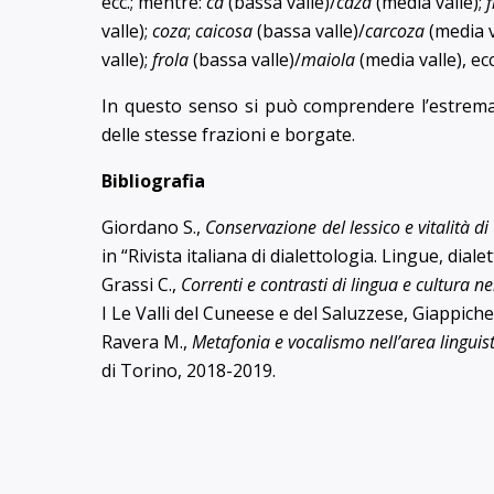
ecc.; mentre:
cà
(bassa valle)/
caza
(media valle);
valle);
coza
;
caicosa
(bassa valle)/
carcoza
(media v
valle);
frola
(bassa valle)/
maiola
(media valle), ecc
In questo senso si può comprendere l’estrema v
delle stesse frazioni e borgate.
Bibliografia
Giordano S.,
Conservazione del lessico e vitalità di
in “Rivista italiana di dialettologia. Lingue, dial
Grassi C.,
Correnti e contrasti di lingua e cultura ne
I Le Valli del Cuneese e del Saluzzese, Giappichel
Ravera M.,
Metafonia e vocalismo nell’area linguis
di Torino, 2018-2019.