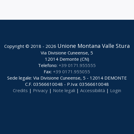
Unione Montana Valle Stura
Copyright © 2018 - 2026
Via Divisione Cuneense, 5
12014 Demonte (CN)
Telefono:
+39 0171.955555
Fax:
+39 0171.955055
Sede legale: Via Divisione Cuneense, 5 - 12014 DEMONTE
C.F. 03566610048 - P.Iva: 03566610048
Credits
|
Privacy
|
Note legali
|
Accessibilità
|
Login