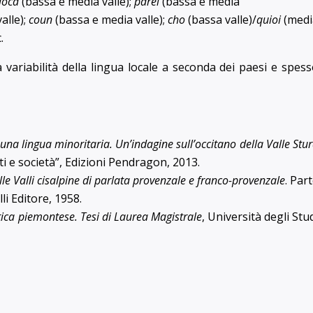
fioca
(bassa e media valle);
parei
(bassa e media
alle);
coun
(bassa e media valle);
cho
(bassa valle)/
quioi
(medi
.
ariabilità della lingua locale a seconda dei paesi e spes
 una lingua minoritaria. Un’indagine sull’occitano della Valle Stu
etti e società”, Edizioni Pendragon, 2013.
lle Valli cisalpine di parlata provenzale
e franco-provenzale
. Par
li Editore, 1958.
tica piemontese. Tesi di Laurea Magistrale
, Università degli Stu