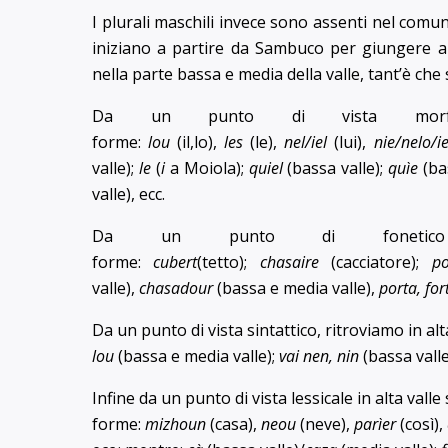
I plurali maschili invece sono assenti nel comun
iniziano a partire da Sambuco per giungere 
nella parte bassa e media della valle, tant’è ch
Da un punto di vista morfol
forme:
lou
(il,lo),
les
(le),
nel/iel
(lui),
nie/nelo/ie
valle);
le
(
i
a Moiola);
quiel
(bassa valle);
quìe
(ba
valle), ecc.
Da un punto di fonetico
forme:
cubert
(tetto);
chasaire
(cacciatore);
po
valle),
chasadour
(bassa e media valle),
porta, for
Da un punto di vista sintattico, ritroviamo in alt
lou
(bassa e media valle);
vai nen, nin
(bassa valle)
Infine da un punto di vista lessicale in alta valle 
forme:
mizhoun
(casa),
neou
(neve),
parìer
(così),