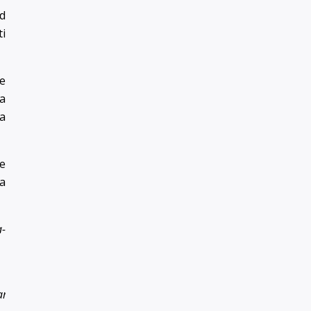
ed
i
e
a
a
e
a
a-
amòouso
(fragola),