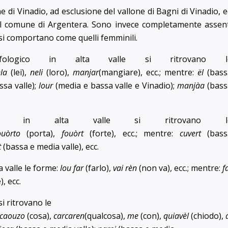
e di Vinadio, ad esclusione del vallone di Bagni di Vinadio, 
al comune di Argentera. Sono invece completamente assent
e si comportano come quelli femminili.
ogico in alta valle si ritrovano l
la
(lei),
neli
(loro),
manjar
(mangiare), ecc.; mentre:
ël
(bass
ssa valle);
lour
(media e bassa valle e Vinadio);
manjàa
(bass
 in alta valle si ritrovano l
uòrto
(porta),
fouòrt
(forte), ecc.; mentre:
cuvert
(bass
t
(bassa e media valle), ecc.
a valle le forme:
lou far
(farlo),
vai rèn
(non va), ecc.; mentre:
f
, ecc.
si ritrovano le
caouzo
(cosa),
carcaren
(qualcosa),
me
(con),
quiavèl
(chiodo),