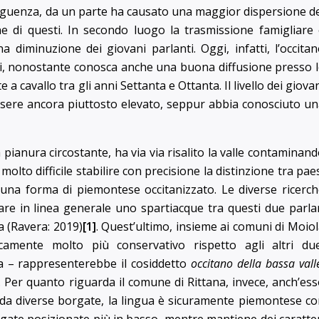
eguenza, da un parte ha causato una maggior dispersione d
ne di questi. In secondo luogo la trasmissione famigliare
iminuzione dei giovani parlanti. Oggi, infatti, l’occita
iani, nonostante conosca anche una buona diffusione presso 
 a cavallo tra gli anni Settanta e Ottanta. Il livello dei giova
 essere ancora piuttosto elevato, seppur abbia conosciuto u
a pianura circostante, ha via via risalito la valle contaminan
molto difficile stabilire con precisione la distinzione tra pae
la una forma di piemontese occitanizzato. Le diverse ricerc
re in linea generale uno spartiacque tra questi due parla
a (Ravera: 2019)
[1]
. Quest’ultimo, insieme ai comuni di Moio
icamente molto più conservativo rispetto agli altri due
a – rappresenterebbe il cosiddetto
occitano della bassa vall
Per quanto riguarda il comune di Rittana, invece, anch’es
 da diverse borgate, la lingua è sicuramente piemontese c