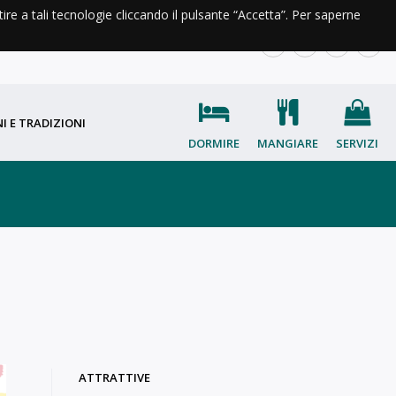
ntire a tali tecnologie cliccando il pulsante “Accetta”. Per saperne
A DI VALLE
INFO E CONTATTI
IT
EN
FR
OC
I E TRADIZIONI
DORMIRE
MANGIARE
SERVIZI
ATTRATTIVE