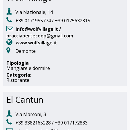
Via Nazionale, 14
+39 0171955774 / +39 0175632315
info@wolfvillage.it /
bracciapertecoop@gmail.com
www.wolfvillage.it
Demonte
Tipologia
:
Mangiare e dormire
Categoria
:
Ristorante
El Cantun
Via Marconi, 3
+39 3382165228 / +39 017172833