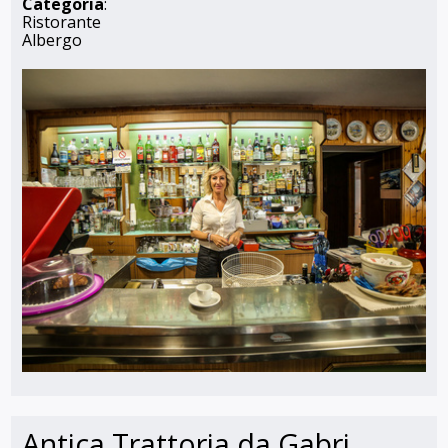
Categoria
:
Ristorante
Albergo
Antica Trattoria da Gabri