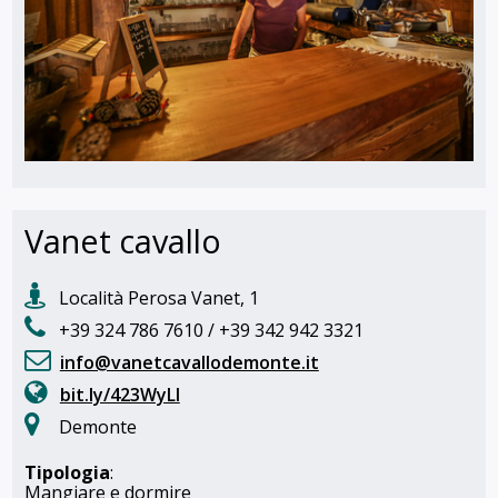
Vanet cavallo
Località Perosa Vanet, 1
+39 324 786 7610 / +39 342 942 3321
info@vanetcavallodemonte.it
bit.ly/423WyLl
Demonte
Tipologia
:
Mangiare e dormire