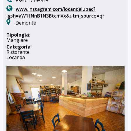
+39 017195315
www.instagram.com/locandalubac?
igsh=aW1tNnB1N3BtcmVx&utm_source=qr
Demonte
Tipologia
:
Mangiare
Categoria
:
Ristorante
Locanda