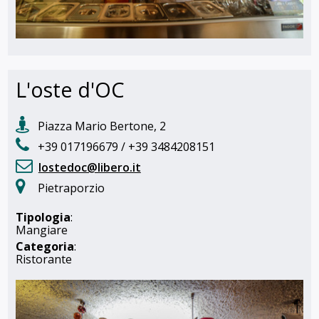
L'oste d'OC
Piazza Mario Bertone, 2
+39 017196679 / +39 3484208151
lostedoc@libero.it
Pietraporzio
Tipologia
:
Mangiare
Categoria
:
Ristorante