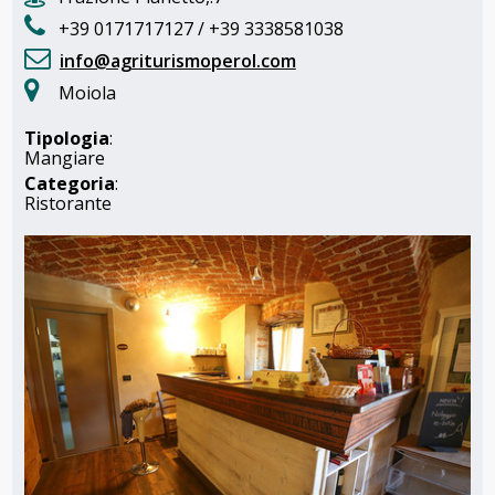
+39 0171717127 / +39 3338581038
info@agriturismoperol.com
Moiola
Tipologia
:
Mangiare
Categoria
:
Ristorante