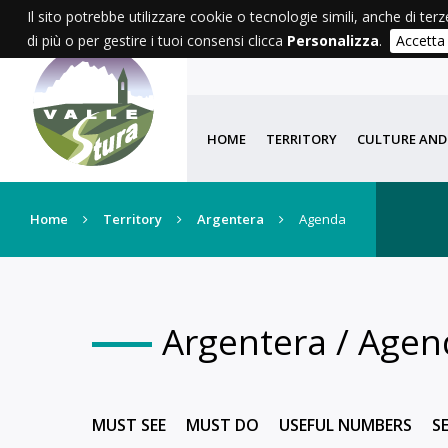
Il sito potrebbe utilizzare cookie o tecnologie simili, anche di terz
di più o per gestire i tuoi consensi clicca
Personalizza
.
Accetta
AGENDA
WE
HOME
TERRITORY
CULTURE AND
Home
Territory
Argentera
Agenda
Argentera / Age
MUST SEE
MUST DO
USEFUL NUMBERS
S