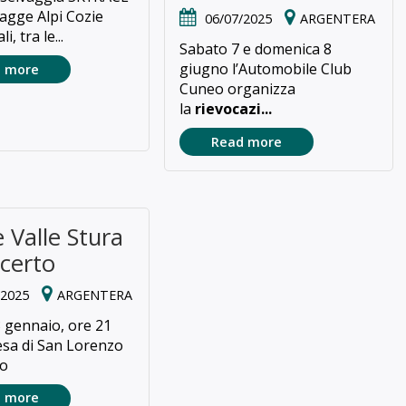
vagge Alpi Cozie
06/07/2025
ARGENTERA
, tra le...
Sabato 7 e domenica 8
giugno l’Automobile Club
 more
Cuneo organizza
la
rievocazi...
Read more
 Valle Stura
ncerto
/2025
ARGENTERA
 gennaio, ore 21
esa di San Lorenzo
io
 more