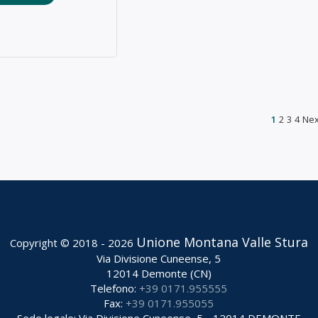
1
2
3
4
Nex
Unione Montana Valle Stura
Copyright © 2018 - 2026
Via Divisione Cuneense, 5
12014 Demonte (CN)
Telefono:
+39 0171.955555
Fax:
+39 0171.955055
Sede legale: Via Divisione Cuneense, 5 - 12014 DEMONTE