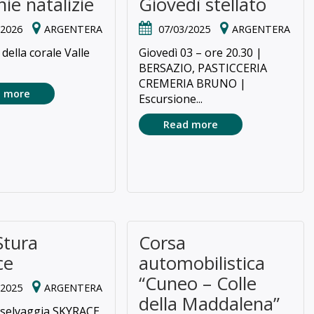
ie natalizie
Giovedì stellato
/2026
ARGENTERA
07/03/2025
ARGENTERA
della corale Valle
Giovedì 03 – ore 20.30 |
BERSAZIO, PASTICCERIA
CREMERIA BRUNO |
 more
Escursione...
Read more
Stura
Corsa
ce
automobilistica
“Cuneo – Colle
/2025
ARGENTERA
della Maddalena”
 selvaggia SKYRACE