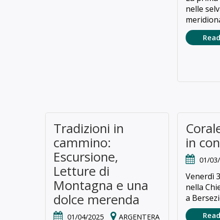
nelle sel
meridionali
Read
Tradizioni in
Corale
cammino:
in co
Escursione,
01/03
Letture di
Venerdì 3
Montagna e una
nella Chi
dolce merenda
a Bersez
Read
01/04/2025
ARGENTERA