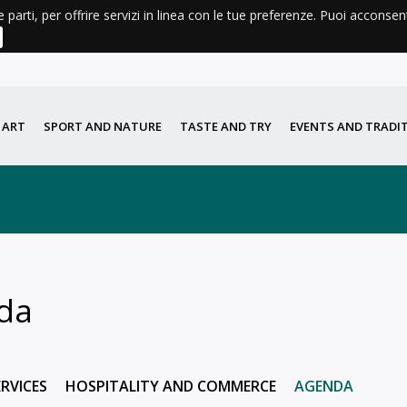
e parti, per offrire servizi in linea con le tue preferenze. Puoi acconse
ATHER
BOOKS FOR SALE AND CONSULTATION
DIDATTICA
PORTA DI VALLE
 ART
SPORT AND NATURE
TASTE AND TRY
EVENTS AND TRADI
nda
ERVICES
HOSPITALITY AND COMMERCE
AGENDA