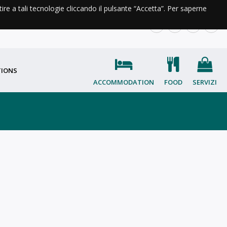
ntire a tali tecnologie cliccando il pulsante “Accetta”. Per saperne
INFORMATION AND CONTACT
IT
EN
FR
OC
TIONS
ACCOMMODATION
FOOD
SERVIZI