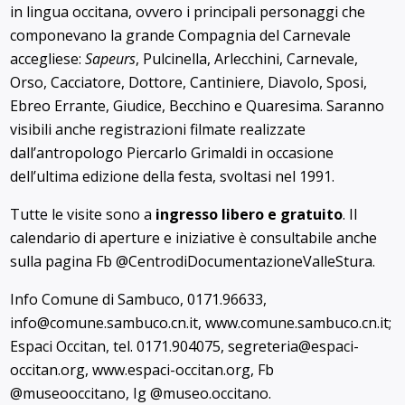
in lingua occitana, ovvero i principali personaggi che
componevano la grande Compagnia del Carnevale
accegliese:
Sapeurs
, Pulcinella, Arlecchini, Carnevale,
Orso, Cacciatore, Dottore, Cantiniere, Diavolo, Sposi,
Ebreo Errante, Giudice, Becchino e Quaresima. Saranno
visibili anche registrazioni filmate realizzate
dall’antropologo Piercarlo Grimaldi in occasione
dell’ultima edizione della festa, svoltasi nel 1991.
Tutte le visite sono a
ingresso libero e gratuito
. Il
calendario di aperture e iniziative è consultabile anche
sulla pagina Fb @CentrodiDocumentazioneValleStura.
Info Comune di Sambuco, 0171.96633,
info@comune.sambuco.cn.it, www.comune.sambuco.cn.it;
Espaci Occitan, tel. 0171.904075, segreteria@espaci-
occitan.org, www.espaci-occitan.org, Fb
@museooccitano, Ig @museo.occitano.