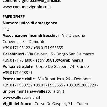
comune.vignolo.cn@
legalmail.it
www.comune.vignolo.cn.it
EMERGENZE
Numero unico di emergenza
112
Associazione Incendi Boschivi
- Via Divisione
Cuneense, 5 – Demonte
+39.0171.95122 / +39.0171.955555
Carabinieri
- Via Cavour, 15 - Borgo San Dalmazzo
+39.0171.754800 -
stcn139810@
carabinieri.it
Polizia stradale
- Corso De Gasperi, 74 - Cuneo
+39.0171.608811
Protezione civile
- Via Rubattiera, 26 – Demonte
+39.0171.95372 / +39.0171.955555 / +39.339.2008720 -
unione.montana@
vallestura.cn.it
www.vallestura.cn.it
Vigili del fuoco
- Corso De Gasperi, 71 – Cuneo